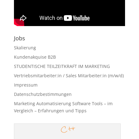
Jobs
Skalierung
Kundenakquise B2B
STUDENTISCHE TEILZEITKRAFT IM MARKETING
Vertriebsmitarbeiter:in / Sales Mitarbeiter:in (m/w/d)
Impressum
Datenschutzbestimmungen
Marketing Automatisierung Software Tools – im
Vergleich – Erfahrungen und Tipps