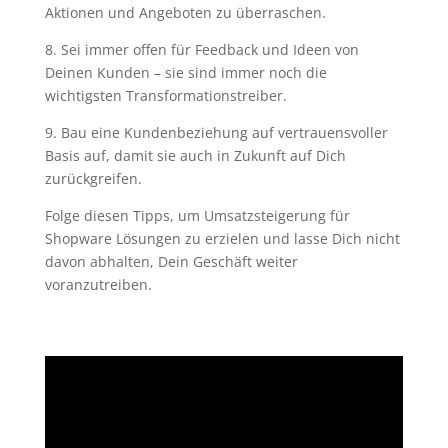
Aktionen und Angeboten zu überraschen.
8. Sei immer offen für Feedback und Ideen von
Deinen Kunden – sie sind immer noch die
wichtigsten Transformationstreiber.
9. Bau eine Kundenbeziehung auf vertrauensvoller
Basis auf, damit sie auch in Zukunft auf Dich
zurückgreifen.
Folge diesen Tipps, um Umsatzsteigerung für
Shopware Lösungen zu erzielen und lasse Dich nicht
davon abhalten, Dein Geschäft weiter
voranzutreiben.