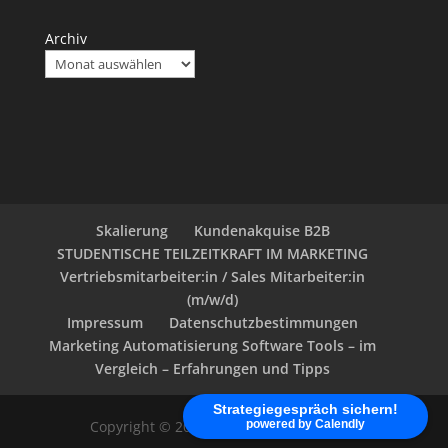
Archiv
Skalierung
Kundenakquise B2B
STUDENTISCHE TEILZEITKRAFT IM MARKETING
Vertriebsmitarbeiter:in / Sales Mitarbeiter:in
(m/w/d)
Impressum
Datenschutzbestimmungen
Marketing Automatisierung Software Tools – im
Vergleich – Erfahrungen und Tipps
Strategiegespräch sichern!
Copyright © 2020 - klein-marketing.com
powered by Calendly