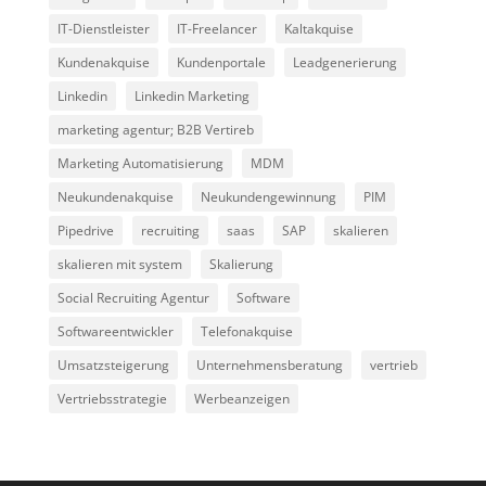
IT-Dienstleister
IT-Freelancer
Kaltakquise
Kundenakquise
Kundenportale
Leadgenerierung
Linkedin
Linkedin Marketing
marketing agentur; B2B Vertireb
Marketing Automatisierung
MDM
Neukundenakquise
Neukundengewinnung
PIM
Pipedrive
recruiting
saas
SAP
skalieren
skalieren mit system
Skalierung
Social Recruiting Agentur
Software
Softwareentwickler
Telefonakquise
Umsatzsteigerung
Unternehmensberatung
vertrieb
Vertriebsstrategie
Werbeanzeigen