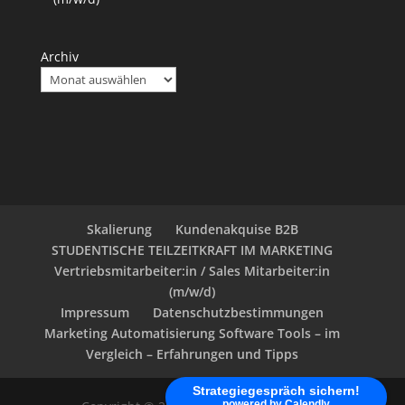
Archiv
Skalierung
Kundenakquise B2B
STUDENTISCHE TEILZEITKRAFT IM MARKETING
Vertriebsmitarbeiter:in / Sales Mitarbeiter:in
(m/w/d)
Impressum
Datenschutzbestimmungen
Marketing Automatisierung Software Tools – im
Vergleich – Erfahrungen und Tipps
Strategiegespräch sichern!
powered by Calendly