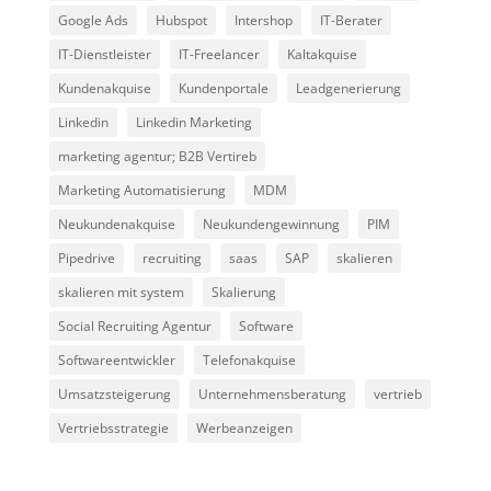
Google Ads
Hubspot
Intershop
IT-Berater
IT-Dienstleister
IT-Freelancer
Kaltakquise
Kundenakquise
Kundenportale
Leadgenerierung
Linkedin
Linkedin Marketing
marketing agentur; B2B Vertireb
Marketing Automatisierung
MDM
Neukundenakquise
Neukundengewinnung
PIM
Pipedrive
recruiting
saas
SAP
skalieren
skalieren mit system
Skalierung
Social Recruiting Agentur
Software
Softwareentwickler
Telefonakquise
Umsatzsteigerung
Unternehmensberatung
vertrieb
Vertriebsstrategie
Werbeanzeigen