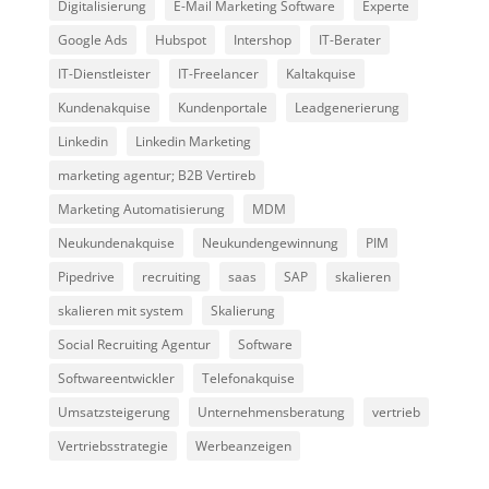
Digitalisierung
E-Mail Marketing Software
Experte
Google Ads
Hubspot
Intershop
IT-Berater
IT-Dienstleister
IT-Freelancer
Kaltakquise
Kundenakquise
Kundenportale
Leadgenerierung
Linkedin
Linkedin Marketing
marketing agentur; B2B Vertireb
Marketing Automatisierung
MDM
Neukundenakquise
Neukundengewinnung
PIM
Pipedrive
recruiting
saas
SAP
skalieren
skalieren mit system
Skalierung
Social Recruiting Agentur
Software
Softwareentwickler
Telefonakquise
Umsatzsteigerung
Unternehmensberatung
vertrieb
Vertriebsstrategie
Werbeanzeigen