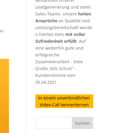
Bestandteil unserer
Leadgenerierung
und somit
Sales-Teams. Unsere
hohen
Ansprüche
an Qualität und
Leistungsbereitschaft wurde
in
n hierbei stets
mit voller
Zufriedenheit erfüllt
. Auf
eine weiterhin gute und
erfolgreiche
Zusammenarbeit - Viele
Grüße, Nils Schulz” -
Kundenstimme vom
30.04.2021
In einem unverbindlichen
Video-Call kennenlernen