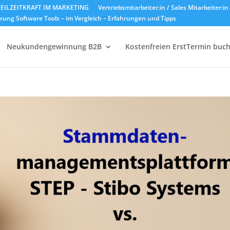
EILZEITKRAFT IM MARKETING
Vertriebsmitarbeiter:in / Sales Mitarbeiter:i
ung Software Tools – im Vergleich – Erfahrungen und Tipps
Neukundengewinnung B2B
Kostenfreien ErstTermin buc