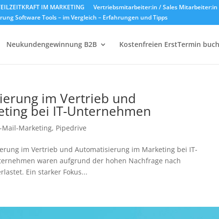
EILZEITKRAFT IM MARKETING
Vertriebsmitarbeiter:in / Sales Mitarbeiter:i
ung Software Tools – im Vergleich – Erfahrungen und Tipps
Neukundengewinnung B2B
Kostenfreien ErstTermin buc
isierung im Vertrieb und
eting bei IT-Unternehmen
-Mail-Marketing
,
Pipedrive
ierung im Vertrieb und Automatisierung im Marketing bei IT-
nternehmen waren aufgrund der hohen Nachfrage nach
lastet. Ein starker Fokus...