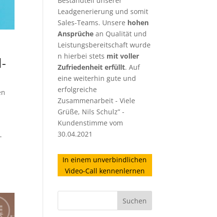
Bestandteil unserer
Leadgenerierung
und somit
Sales-Teams. Unsere
hohen
Ansprüche
an Qualität und
Leistungsbereitschaft wurde
n hierbei stets
mit voller
-
Zufriedenheit erfüllt
. Auf
eine weiterhin gute und
erfolgreiche
en
Zusammenarbeit - Viele
Grüße, Nils Schulz” -
Kundenstimme vom
30.04.2021
-
In einem unverbindlichen
Video-Call kennenlernen