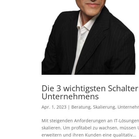
Die 3 wichtigsten Schalter
Unternehmens
Apr. 1, 2023
|
Beratung
,
Skalierung
,
Unterneh
Mit steigenden Anforderungen an IT-Lösungen 
skalieren. Um profitabel zu wachsen, müssen 
erweitern und ihren Kunden eine qualitativ...