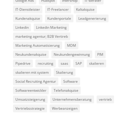
Google Ads
Hubspot
Intershop
IT-Berater
IT-Dienstleister
IT-Freelancer
Kaltakquise
Kundenakquise
Kundenportale
Leadgenerierung
Linkedin
Linkedin Marketing
marketing agentur; B2B Vertireb
Marketing Automatisierung
MDM
Neukundenakquise
Neukundengewinnung
PIM
Pipedrive
recruiting
saas
SAP
skalieren
skalieren mit system
Skalierung
Social Recruiting Agentur
Software
Softwareentwickler
Telefonakquise
Umsatzsteigerung
Unternehmensberatung
vertrieb
Vertriebsstrategie
Werbeanzeigen