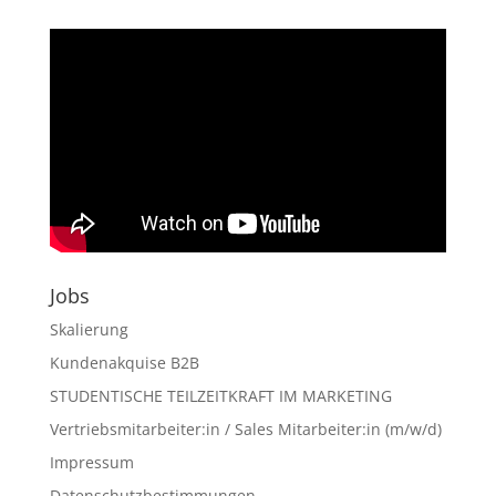
der
Artikel
Jobs
Skalierung
Kundenakquise B2B
STUDENTISCHE TEILZEITKRAFT IM MARKETING
Vertriebsmitarbeiter:in / Sales Mitarbeiter:in (m/w/d)
Impressum
Datenschutzbestimmungen