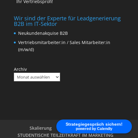
Ihr Vertriebsprofi!
Wir sind der Experte für Leadgenerierung
B2B im IT-Sektor
Neukundenakquise B2B
Vertriebsmitarbeiter:in / Sales Mitarbeiter:in
(m/w/d)
Archiv
Strategiegespräch sichern!
Skalierung
Kundenakquise B2B
powered by Calendly
STUDENTISCHE TEILZEITKRAFT IM MARKETING