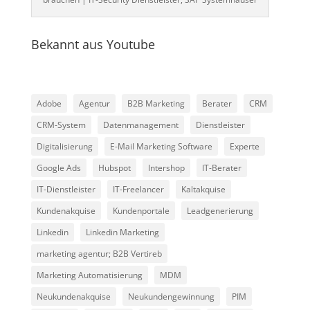
Bekannt aus Youtube
Adobe
Agentur
B2B Marketing
Berater
CRM
CRM-System
Datenmanagement
Dienstleister
Digitalisierung
E-Mail Marketing Software
Experte
Google Ads
Hubspot
Intershop
IT-Berater
IT-Dienstleister
IT-Freelancer
Kaltakquise
Kundenakquise
Kundenportale
Leadgenerierung
Linkedin
Linkedin Marketing
marketing agentur; B2B Vertireb
Marketing Automatisierung
MDM
Neukundenakquise
Neukundengewinnung
PIM