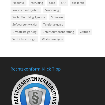
Pipedrive
recruiting
saas
SAP
skalieren
skalieren mit system
Skalierung
Social Recruiting Agentur
Software
Softwareentwickler
Telefonakquise
Umsatzsteigerung
Unternehmensberatung
vertrieb
Vertriebsstrategie
Werbeanzeigen
Rechtskonform Klick Tipp