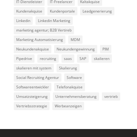
IT-Dienstleister
IT-Freelancer
Kaltakquise
Kundenakquise
Kundenportale
Leadgenerierung
Linkedin
Linkedin Marketing
marketing agentur; B2B Vertireb
Marketing Automatisierung
MDM
Neukundenakquise
Neukundengewinnung
PIM
Pipedrive
recruiting
saas
SAP
skalieren
skalieren mit system
Skalierung
Social Recruiting Agentur
Software
Softwareentwickler
Telefonakquise
Umsatzsteigerung
Unternehmensberatung
vertrieb
Vertriebsstrategie
Werbeanzeigen