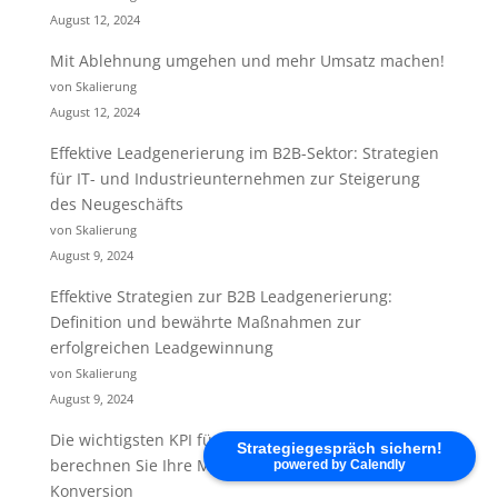
August 12, 2024
Mit Ablehnung umgehen und mehr Umsatz machen!
von Skalierung
August 12, 2024
Effektive Leadgenerierung im B2B-Sektor: Strategien
für IT- und Industrieunternehmen zur Steigerung
des Neugeschäfts
von Skalierung
August 9, 2024
Effektive Strategien zur B2B Leadgenerierung:
Definition und bewährte Maßnahmen zur
erfolgreichen Leadgewinnung
von Skalierung
August 9, 2024
Die wichtigsten KPI für B2B-Kaltakquise: So
Strategiegespräch sichern!
berechnen Sie Ihre Marketing-Kennzahlen zur Sales-
powered by Calendly
Konversion