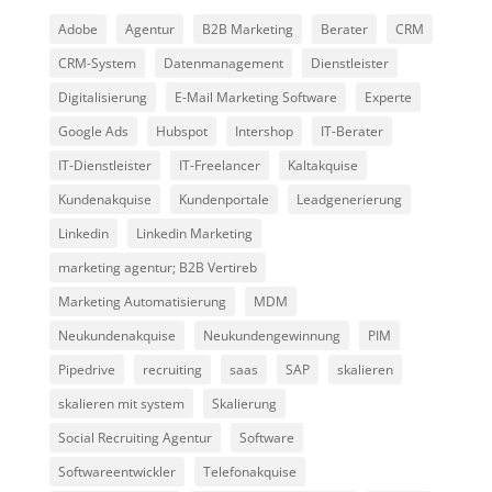
Adobe
Agentur
B2B Marketing
Berater
CRM
CRM-System
Datenmanagement
Dienstleister
Digitalisierung
E-Mail Marketing Software
Experte
Google Ads
Hubspot
Intershop
IT-Berater
IT-Dienstleister
IT-Freelancer
Kaltakquise
Kundenakquise
Kundenportale
Leadgenerierung
Linkedin
Linkedin Marketing
marketing agentur; B2B Vertireb
Marketing Automatisierung
MDM
Neukundenakquise
Neukundengewinnung
PIM
Pipedrive
recruiting
saas
SAP
skalieren
skalieren mit system
Skalierung
Social Recruiting Agentur
Software
Softwareentwickler
Telefonakquise