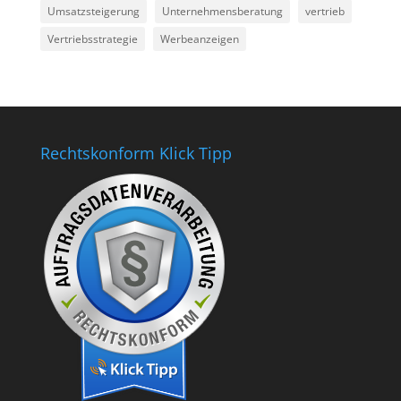
Umsatzsteigerung
Unternehmensberatung
vertrieb
Vertriebsstrategie
Werbeanzeigen
Rechtskonform Klick Tipp