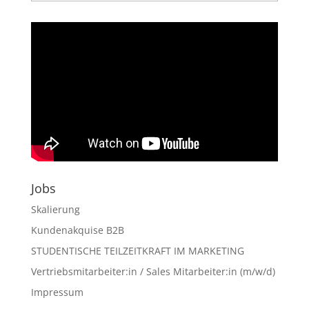
der
Artikel
Jobs
Skalierung
Kundenakquise B2B
STUDENTISCHE TEILZEITKRAFT IM MARKETING
Vertriebsmitarbeiter:in / Sales Mitarbeiter:in (m/w/d)
Impressum