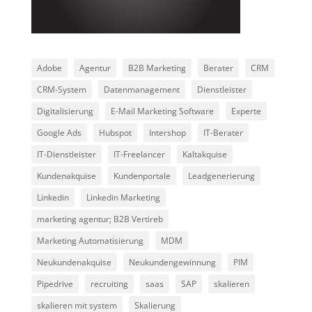
Adobe
Agentur
B2B Marketing
Berater
CRM
CRM-System
Datenmanagement
Dienstleister
Digitalisierung
E-Mail Marketing Software
Experte
Google Ads
Hubspot
Intershop
IT-Berater
IT-Dienstleister
IT-Freelancer
Kaltakquise
Kundenakquise
Kundenportale
Leadgenerierung
Linkedin
Linkedin Marketing
marketing agentur; B2B Vertireb
Marketing Automatisierung
MDM
Neukundenakquise
Neukundengewinnung
PIM
Pipedrive
recruiting
saas
SAP
skalieren
skalieren mit system
Skalierung