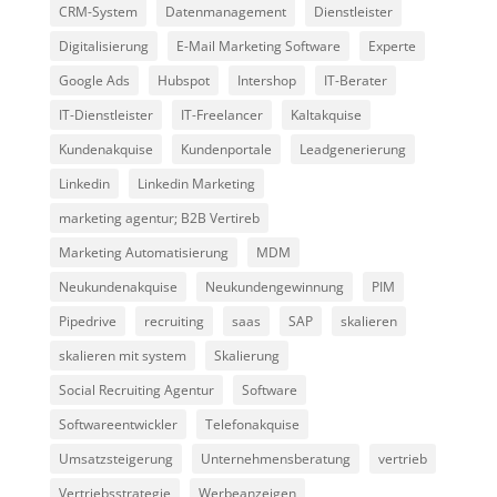
CRM-System
Datenmanagement
Dienstleister
Digitalisierung
E-Mail Marketing Software
Experte
Google Ads
Hubspot
Intershop
IT-Berater
IT-Dienstleister
IT-Freelancer
Kaltakquise
Kundenakquise
Kundenportale
Leadgenerierung
Linkedin
Linkedin Marketing
marketing agentur; B2B Vertireb
Marketing Automatisierung
MDM
Neukundenakquise
Neukundengewinnung
PIM
Pipedrive
recruiting
saas
SAP
skalieren
skalieren mit system
Skalierung
Social Recruiting Agentur
Software
Softwareentwickler
Telefonakquise
Umsatzsteigerung
Unternehmensberatung
vertrieb
Vertriebsstrategie
Werbeanzeigen