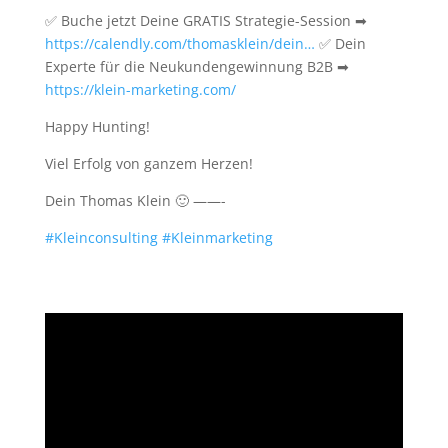
✅ Buche jetzt Deine GRATIS Strategie-Session ➡
https://calendly.com/thomasklein/dein…
✅ Dein
Experte für die Neukundengewinnung B2B ➡
https://klein-marketing.com/
Happy Hunting!
Viel Erfolg von ganzem Herzen!
Dein Thomas Klein 🙂 ——-
#Kleinconsulting #Kleinmarketing