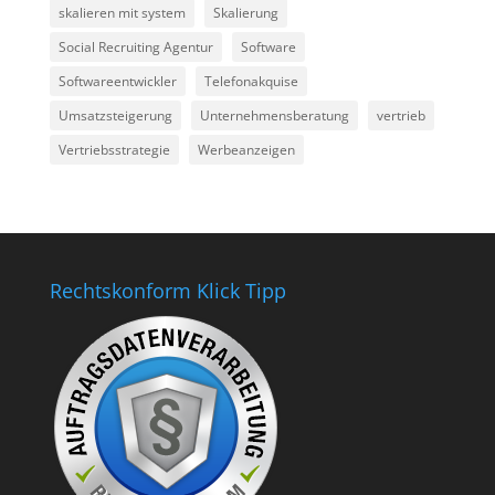
skalieren mit system
Skalierung
Social Recruiting Agentur
Software
Softwareentwickler
Telefonakquise
Umsatzsteigerung
Unternehmensberatung
vertrieb
Vertriebsstrategie
Werbeanzeigen
Rechtskonform Klick Tipp