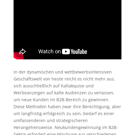
In der dynamischen und wettbewerbsintensiven
Geschäftswelt von heute reicht es nicht mehr aus,
sich ausschließlich auf Kaltakquise und
Werbeanzeigen auf kalte Audienzen zu verlassen,
um neue Kunden im B2B-Bereich zu gewinnen.
Diese Methoden haben zwar ihre Berechtigung, aber
um langfristig erfolgreich zu sein, bedarf es einer
umfassenderen und strategischeren
Herangehensweise. Neukundengewinnung im B2B-
Sektor erfordert eine Mischung aus verschiedenen