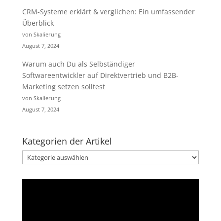
CRM-Systeme erklärt & verglichen: Ein umfassender
Überblick
von Skalierung
August 7, 2024
Warum auch Du als Selbständiger
Softwareentwickler auf Direktvertrieb und B2B-
Marketing setzen solltest
von Skalierung
August 7, 2024
Kategorien der Artikel
Kategorien
der
Artikel