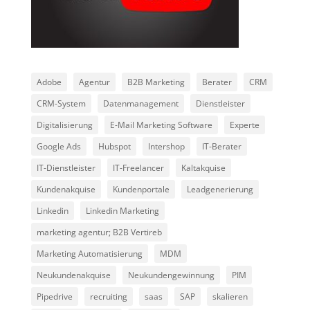
Adobe
Agentur
B2B Marketing
Berater
CRM
CRM-System
Datenmanagement
Dienstleister
Digitalisierung
E-Mail Marketing Software
Experte
Google Ads
Hubspot
Intershop
IT-Berater
IT-Dienstleister
IT-Freelancer
Kaltakquise
Kundenakquise
Kundenportale
Leadgenerierung
Linkedin
Linkedin Marketing
marketing agentur; B2B Vertireb
Marketing Automatisierung
MDM
Neukundenakquise
Neukundengewinnung
PIM
Pipedrive
recruiting
saas
SAP
skalieren