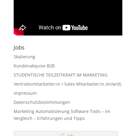
Jobs
Skalierung
Kundenakquise B2B
STUDENTISCHE TEILZEITKRAFT IM MARKETING
Vertriebsmitarbeiter:in / Sales Mitarbeiter:in (m/w/d)
Impressum
Datenschutzbestimmungen
Marketing Automatisierung Software Tools – im
Vergleich – Erfahrungen und Tipps