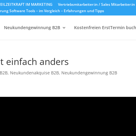
EILZEITKRAFT IM MARKETING
Vertriebsmitarbeiter:in / Sales Mitarbeiter:i
ung Software Tools – im Vergleich – Erfahrungen und Tipps
Neukundengewinnung B2B
Kostenfreien ErstTermin buc
t einfach anders
 B2B
,
Neukundenakquise B2B
,
Neukundengewinnung B2B