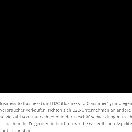
(Business-to-Business) und B2C (Business-to-Consumer) grundlege
erbraucher verkaufen, richten sich B2B-Unternehmen an andere
e Vielzahl von Unterschieden in der Geschäftsabwicklung mit sich
xer machen. Im Folgenden beleuchten wir die wesentlichen Aspekte
 unterscheiden.