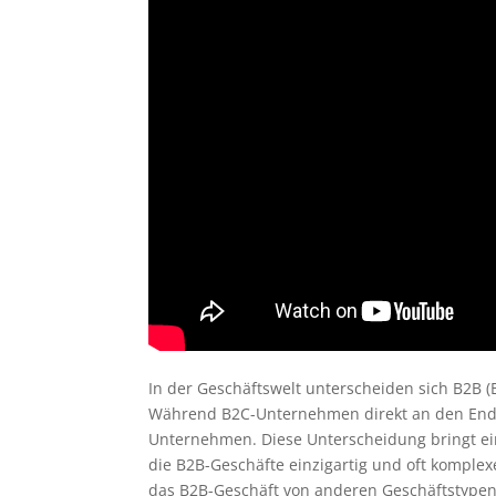
In der Geschäftswelt unterscheiden sich B2B 
Während B2C-Unternehmen direkt an den Endv
Unternehmen. Diese Unterscheidung bringt ein
die B2B-Geschäfte einzigartig und oft komple
das B2B-Geschäft von anderen Geschäftstypen