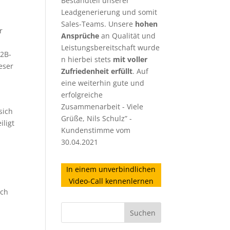
Bestandteil unserer
Leadgenerierung
und somit
Sales-Teams. Unsere
hohen
r
Ansprüche
an Qualität und
Leistungsbereitschaft wurde
B2B-
n hierbei stets
mit voller
eser
Zufriedenheit erfüllt
. Auf
eine weiterhin gute und
erfolgreiche
Zusammenarbeit - Viele
sich
Grüße, Nils Schulz” -
ligt
Kundenstimme vom
30.04.2021
In einem unverbindlichen
Video-Call kennenlernen
ich