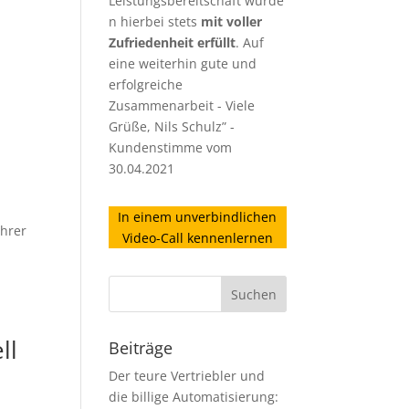
Leistungsbereitschaft wurde
n hierbei stets
mit voller
Zufriedenheit erfüllt
. Auf
eine weiterhin gute und
erfolgreiche
Zusammenarbeit - Viele
Grüße, Nils Schulz” -
Kundenstimme vom
30.04.2021
In einem unverbindlichen
Ihrer
Video-Call kennenlernen
ll
Beiträge
Der teure Vertriebler und
die billige Automatisierung: