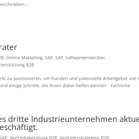
eschrieben....
rater
2B
,
Online Marketing
,
SAP
,
SAP
,
Softwareentwickler
,
nterstützung B2B
Markt zu positionieren, um Kunden und potenzielle Arbeitgeber von 
ind einige Schritte, die Ihnen dabei helfen können: Fachliche
s dritte Industrieunternehmen aktue
eschäftigt.
SAP
,
Vertriebsberatung B2B
,
Vertriebsstrategien B2B