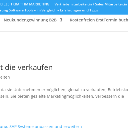
EILZEITKRAFT IM MARKETING
Vertriebsmitarbeiter:in / Sales Mitarbeiter:i
ung Software Tools – im Vergleich – Erfahrungen und Tipps
Neukundengewinnung B2B
Kostenfreien ErstTermin buc
t die verkaufen
eiten
, da sie Unternehmen ermöglichen, global zu verkaufen, Betriebsk
ein. Sie bieten gezielte Marketingmöglichkeiten, verbessern die
..