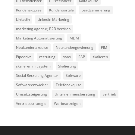
IT-Dienstleister
IT-Freelancer
Kaltakquise
Kundenakquise
Kundenportale
Leadgenerierung
Linkedin
Linkedin Marketing
marketing agentur; B2B Vertireb
Marketing Automatisierung
MDM
Neukundenakquise
Neukundengewinnung
PIM
Pipedrive
recruiting
saas
SAP
skalieren
skalieren mit system
Skalierung
Social Recruiting Agentur
Software
Softwareentwickler
Telefonakquise
Umsatzsteigerung
Unternehmensberatung
vertrieb
Vertriebsstrategie
Werbeanzeigen