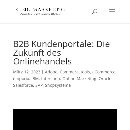
B2B Kundenportale: Die
Zukunft des
Onlinehandels
März 12, 2023
|
Adobe
,
Commercetools
,
eCommerce
,
emporix
,
IBM
,
Intershop
,
Online Marketing
,
Oracle
,
Salesforce
,
SAP
,
Shopsysteme