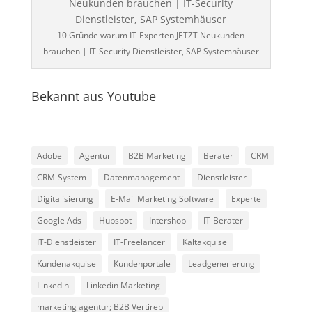
10 Gründe warum IT-Experten JETZT Neukunden
brauchen | IT-Security Dienstleister, SAP Systemhäuser
Bekannt aus Youtube
Adobe
Agentur
B2B Marketing
Berater
CRM
CRM-System
Datenmanagement
Dienstleister
Digitalisierung
E-Mail Marketing Software
Experte
Google Ads
Hubspot
Intershop
IT-Berater
IT-Dienstleister
IT-Freelancer
Kaltakquise
Kundenakquise
Kundenportale
Leadgenerierung
Linkedin
Linkedin Marketing
marketing agentur; B2B Vertireb