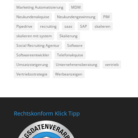
Marketing Automatisierung
MDM
Neukundenakquise
Neukundengewinnung
PIM
Pipedrive
recruiting
saas
SAP
skalieren
skalieren mit system
Skalierung
Social Recruiting Agentur
Software
Softwareentwickler
Telefonakquise
Umsatzsteigerung
Unternehmensberatung
vertrieb
Vertriebsstrategie
Werbeanzeigen
Rechtskonform Klick Tipp