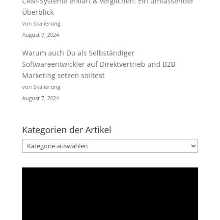
CRM-Systeme erklärt & verglichen: Ein umfassender
Überblick
von Skalierung
August 7, 2024
Warum auch Du als Selbständiger
Softwareentwickler auf Direktvertrieb und B2B-
Marketing setzen solltest
von Skalierung
August 7, 2024
Kategorien der Artikel
Kategorien
der
Artikel