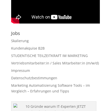
Jobs
Skalierung
Kundenakquise B2B
STUDENTISCHE TEILZEITKRAFT IM MARKETING
Vertriebsmitarbeiter:in / Sales Mitarbeiter:in (m/w/d)
Impressum
Datenschutzbestimmungen
Marketing Automatisierung Software Tools – im
Vergleich – Erfahrungen und Tipps