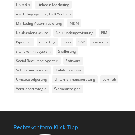
Linkedin
Linkedin Marketing
marketing agentur; B2B Vertireb
Marketing Automatisierung
MDM
Neukundenakquise
Neukundengewinnung
PIM
Pipedrive
recruiting
saas
SAP
skalieren
skalieren mit system
Skalierung
Social Recruiting Agentur
Software
Softwareentwickler
Telefonakquise
Umsatzsteigerung
Unternehmensberatung
vertrieb
Vertriebsstrategie
Werbeanzeigen
Rechtskonform Klick Tipp