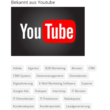
Bekannt aus Youtube
Adobe
Agentur
B2B Marketing
Berater
CRM
CRM-System
Datenmanagement
Dienstleister
Digitalisierung
E-Mail Marketing Software
Experte
Google Ads
Hubspot
Intershop
IT-Berater
IT-Dienstleister
IT-Freelancer
Kaltakquise
Kundenakquise
Kundenportale
Leadgenerierung