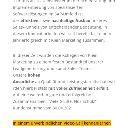
”Für uns als IT-Dienstleister im Bereich Beratung und
Implementierung von spezialisierten
Softwarelösungen im SAP-Umfeld ist
der
effektive
sowie
nachhaltige Ausbau
unseres
Sales-Funnels von entscheidender Bedeutung. In
diesem Kontext arbeiten wir seit bereits fast einem
Jahr erfolgreich mit Klein Marketing zusammen.
In dieser Zeit wurden die Kollegen von Klein
Marketing zu einem festen Bestandteil unserer
Leadgenerierung
und somit Sales-Teams.
Unsere
hohen
Ansprüche
an Qualität und Leistungsbereitschaft wu
rden hierbei stets
mit voller Zufriedenheit erfüllt
.
Auf eine weiterhin gute und erfolgreiche
Zusammenarbeit - Viele Grüße, Nils Schulz” -
Kundenstimme vom 30.04.2021
In einem unverbindlichen Video-Call kennenlernen