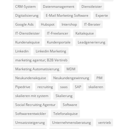
CRM-System
Datenmanagement
Dienstleister
Digitalisierung
E-Mail Marketing Software
Experte
Google Ads
Hubspot
Intershop
IT-Berater
IT-Dienstleister
IT-Freelancer
Kaltakquise
Kundenakquise
Kundenportale
Leadgenerierung
Linkedin
Linkedin Marketing
marketing agentur; B2B Vertireb
Marketing Automatisierung
MDM
Neukundenakquise
Neukundengewinnung
PIM
Pipedrive
recruiting
saas
SAP
skalieren
skalieren mit system
Skalierung
Social Recruiting Agentur
Software
Softwareentwickler
Telefonakquise
Umsatzsteigerung
Unternehmensberatung
vertrieb