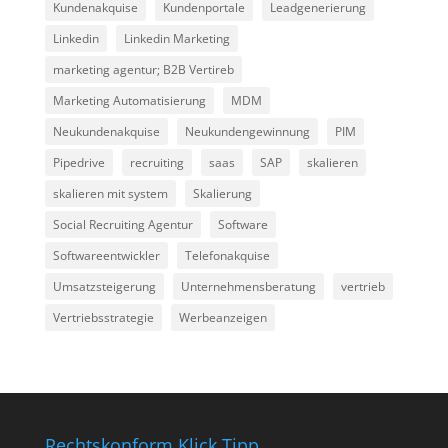
Kundenakquise
Kundenportale
Leadgenerierung
Linkedin
Linkedin Marketing
marketing agentur; B2B Vertireb
Marketing Automatisierung
MDM
Neukundenakquise
Neukundengewinnung
PIM
Pipedrive
recruiting
saas
SAP
skalieren
skalieren mit system
Skalierung
Social Recruiting Agentur
Software
Softwareentwickler
Telefonakquise
Umsatzsteigerung
Unternehmensberatung
vertrieb
Vertriebsstrategie
Werbeanzeigen
Rechtskonform Klick Tipp