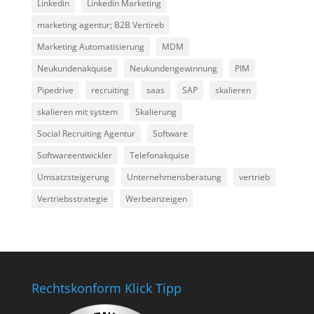
Linkedin
Linkedin Marketing
marketing agentur; B2B Vertireb
Marketing Automatisierung
MDM
Neukundenakquise
Neukundengewinnung
PIM
Pipedrive
recruiting
saas
SAP
skalieren
skalieren mit system
Skalierung
Social Recruiting Agentur
Software
Softwareentwickler
Telefonakquise
Umsatzsteigerung
Unternehmensberatung
vertrieb
Vertriebsstrategie
Werbeanzeigen
Rechtskonform Klick Tipp