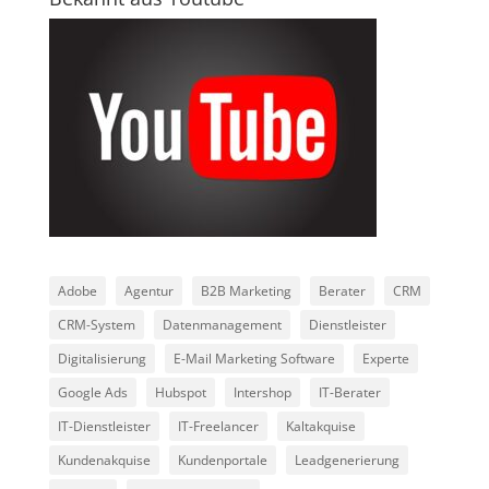
Adobe
Agentur
B2B Marketing
Berater
CRM
CRM-System
Datenmanagement
Dienstleister
Digitalisierung
E-Mail Marketing Software
Experte
Google Ads
Hubspot
Intershop
IT-Berater
IT-Dienstleister
IT-Freelancer
Kaltakquise
Kundenakquise
Kundenportale
Leadgenerierung