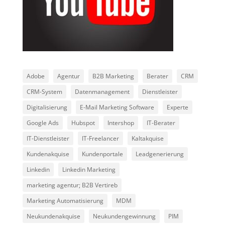
Adobe
Agentur
B2B Marketing
Berater
CRM
CRM-System
Datenmanagement
Dienstleister
Digitalisierung
E-Mail Marketing Software
Experte
Google Ads
Hubspot
Intershop
IT-Berater
IT-Dienstleister
IT-Freelancer
Kaltakquise
Kundenakquise
Kundenportale
Leadgenerierung
Linkedin
Linkedin Marketing
marketing agentur; B2B Vertireb
Marketing Automatisierung
MDM
Neukundenakquise
Neukundengewinnung
PIM