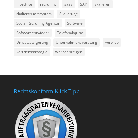
Pipedrive
recruiting
saas
SAP
skalieren
skalieren mit system
Skalierung
Social Recruiting Agentur
Software
Softwareentwickler
Telefonakquise
Umsatzsteigerung
Unternehmensberatung
vertrieb
Vertriebsstrategie
Werbeanzeigen
Rechtskonform Klick Tipp