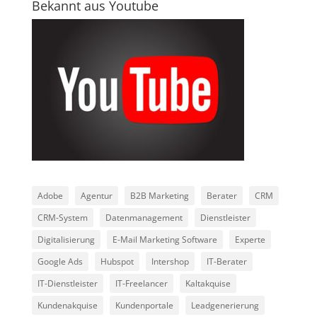
Bekannt aus Youtube
Adobe
Agentur
B2B Marketing
Berater
CRM
CRM-System
Datenmanagement
Dienstleister
Digitalisierung
E-Mail Marketing Software
Experte
Google Ads
Hubspot
Intershop
IT-Berater
IT-Dienstleister
IT-Freelancer
Kaltakquise
Kundenakquise
Kundenportale
Leadgenerierung