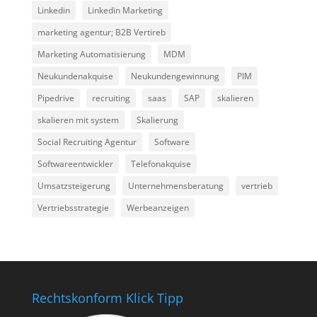
Linkedin
Linkedin Marketing
marketing agentur; B2B Vertireb
Marketing Automatisierung
MDM
Neukundenakquise
Neukundengewinnung
PIM
Pipedrive
recruiting
saas
SAP
skalieren
skalieren mit system
Skalierung
Social Recruiting Agentur
Software
Softwareentwickler
Telefonakquise
Umsatzsteigerung
Unternehmensberatung
vertrieb
Vertriebsstrategie
Werbeanzeigen
Rechtskonform Klick Tipp