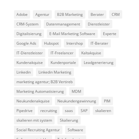
Adobe
Agentur
B2B Marketing
Berater
CRM
CRM-System
Datenmanagement
Dienstleister
Digitalisierung
E-Mail Marketing Software
Experte
Google Ads
Hubspot
Intershop
IT-Berater
IT-Dienstleister
IT-Freelancer
Kaltakquise
Kundenakquise
Kundenportale
Leadgenerierung
Linkedin
Linkedin Marketing
marketing agentur; B2B Vertireb
Marketing Automatisierung
MDM
Neukundenakquise
Neukundengewinnung
PIM
Pipedrive
recruiting
saas
SAP
skalieren
skalieren mit system
Skalierung
Social Recruiting Agentur
Software