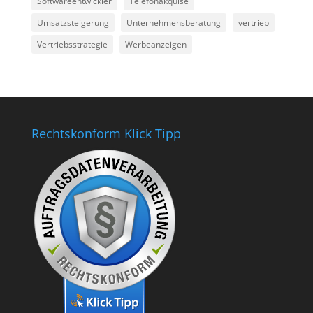
Softwareentwickler
Telefonakquise
Umsatzsteigerung
Unternehmensberatung
vertrieb
Vertriebsstrategie
Werbeanzeigen
Rechtskonform Klick Tipp