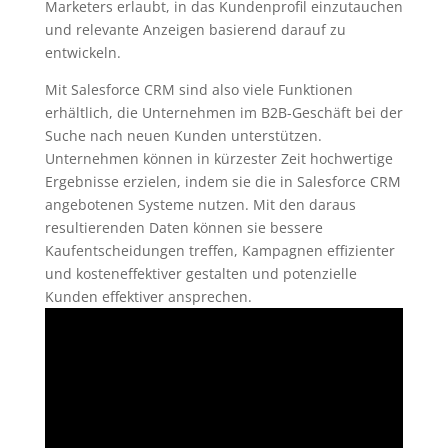
Marketers erlaubt, in das Kundenprofil einzutauchen
und relevante Anzeigen basierend darauf zu
entwickeln.
Mit Salesforce CRM sind also viele Funktionen
erhältlich, die Unternehmen im B2B-Geschäft bei der
Suche nach neuen Kunden unterstützen.
Unternehmen können in kürzester Zeit hochwertige
Ergebnisse erzielen, indem sie die in Salesforce CRM
angebotenen Systeme nutzen. Mit den daraus
resultierenden Daten können sie bessere
Kaufentscheidungen treffen, Kampagnen effizienter
und kosteneffektiver gestalten und potenzielle
Kunden effektiver ansprechen.