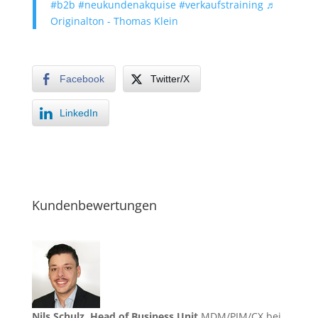
#b2b
#neukundenakquise
#verkaufstraining
♬
Originalton - Thomas Klein
Facebook
Twitter/X
LinkedIn
Kundenbewertungen
Nils Schulz, Head of Business Unit
MDM/PIM/CX bei