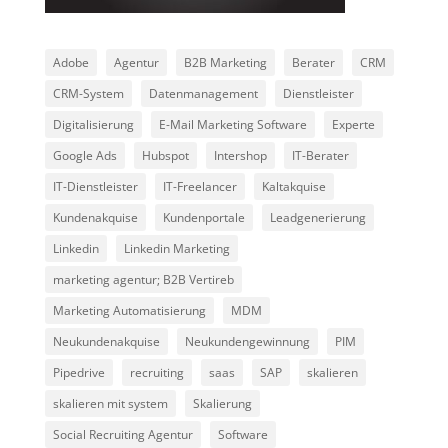
Adobe
Agentur
B2B Marketing
Berater
CRM
CRM-System
Datenmanagement
Dienstleister
Digitalisierung
E-Mail Marketing Software
Experte
Google Ads
Hubspot
Intershop
IT-Berater
IT-Dienstleister
IT-Freelancer
Kaltakquise
Kundenakquise
Kundenportale
Leadgenerierung
Linkedin
Linkedin Marketing
marketing agentur; B2B Vertireb
Marketing Automatisierung
MDM
Neukundenakquise
Neukundengewinnung
PIM
Pipedrive
recruiting
saas
SAP
skalieren
skalieren mit system
Skalierung
Social Recruiting Agentur
Software