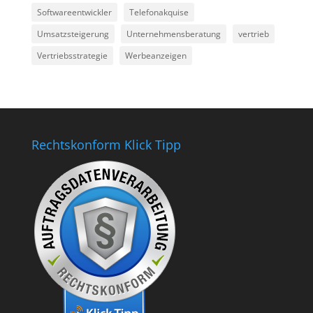
Softwareentwickler
Telefonakquise
Umsatzsteigerung
Unternehmensberatung
vertrieb
Vertriebsstrategie
Werbeanzeigen
Rechtskonform Klick Tipp