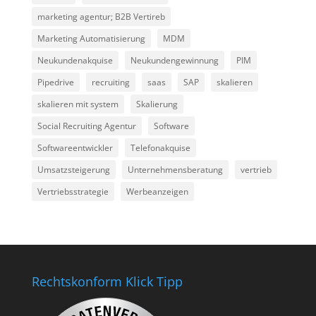
marketing agentur; B2B Vertireb
Marketing Automatisierung
MDM
Neukundenakquise
Neukundengewinnung
PIM
Pipedrive
recruiting
saas
SAP
skalieren
skalieren mit system
Skalierung
Social Recruiting Agentur
Software
Softwareentwickler
Telefonakquise
Umsatzsteigerung
Unternehmensberatung
vertrieb
Vertriebsstrategie
Werbeanzeigen
Rechtskonform Klick Tipp