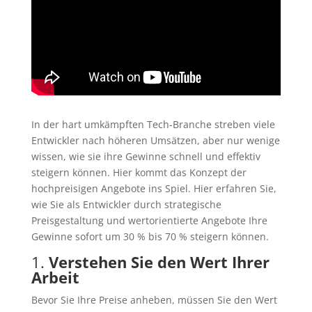
In der hart umkämpften Tech-Branche streben viele
Entwickler nach höheren Umsätzen, aber nur wenige
wissen, wie sie ihre Gewinne schnell und effektiv
steigern können. Hier kommt das Konzept der
hochpreisigen Angebote ins Spiel. Hier erfahren Sie,
wie Sie als Entwickler durch strategische
Preisgestaltung und wertorientierte Angebote Ihre
Gewinne sofort um 30 % bis 70 % steigern können.
1.
Verstehen Sie den Wert Ihrer
Arbeit
Bevor Sie Ihre Preise anheben, müssen Sie den Wert