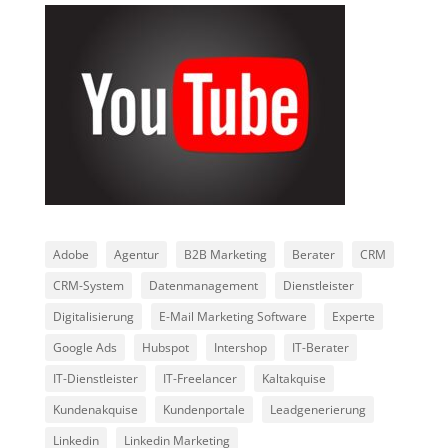
Adobe
Agentur
B2B Marketing
Berater
CRM
CRM-System
Datenmanagement
Dienstleister
Digitalisierung
E-Mail Marketing Software
Experte
Google Ads
Hubspot
Intershop
IT-Berater
IT-Dienstleister
IT-Freelancer
Kaltakquise
Kundenakquise
Kundenportale
Leadgenerierung
Linkedin
Linkedin Marketing