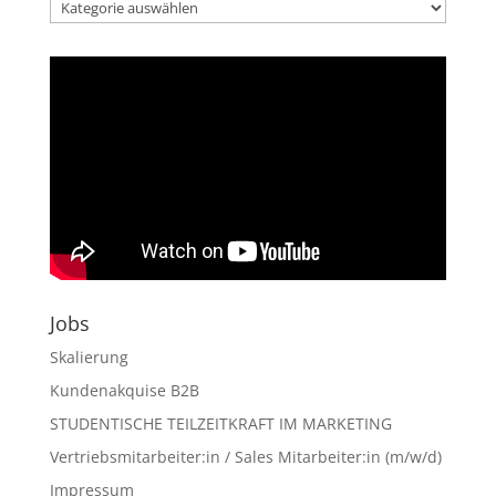
Kategorien
der
Artikel
Jobs
Skalierung
Kundenakquise B2B
STUDENTISCHE TEILZEITKRAFT IM MARKETING
Vertriebsmitarbeiter:in / Sales Mitarbeiter:in (m/w/d)
Impressum