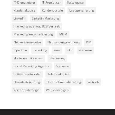
IT-Dienstleister
IT-Freelancer
Kaltakquise
Kundenakquise
Kundenportale
Leadgenerierung
Linkedin
Linkedin Marketing
marketing agentur; B2B Vertireb
Marketing Automatisierung
MDM
Neukundenakquise
Neukundengewinnung
PIM
Pipedrive
recruiting
saas
SAP
skalieren
skalieren mit system
Skalierung
Social Recruiting Agentur
Software
Softwareentwickler
Telefonakquise
Umsatzsteigerung
Unternehmensberatung
vertrieb
Vertriebsstrategie
Werbeanzeigen