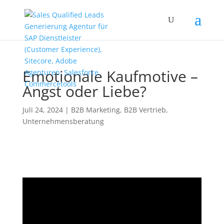
Emotionale Kaufmotive –
Angst oder Liebe?
Juli 24, 2024
|
B2B Marketing
,
B2B Vertrieb
,
Unternehmensberatung