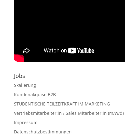
Jobs
Skalierung
Kundenakquise B2B
STUDENTISCHE TEILZEITKRAFT IM MARKETING
Vertriebsmitarbeiter:in / Sales Mitarbeiter:in (m/w/d)
Impressum
Datenschutzbestimmungen