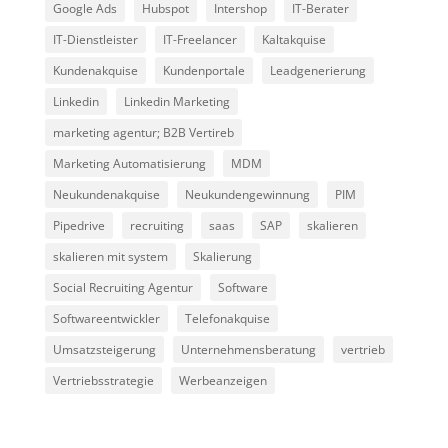
Google Ads
Hubspot
Intershop
IT-Berater
IT-Dienstleister
IT-Freelancer
Kaltakquise
Kundenakquise
Kundenportale
Leadgenerierung
Linkedin
Linkedin Marketing
marketing agentur; B2B Vertireb
Marketing Automatisierung
MDM
Neukundenakquise
Neukundengewinnung
PIM
Pipedrive
recruiting
saas
SAP
skalieren
skalieren mit system
Skalierung
Social Recruiting Agentur
Software
Softwareentwickler
Telefonakquise
Umsatzsteigerung
Unternehmensberatung
vertrieb
Vertriebsstrategie
Werbeanzeigen