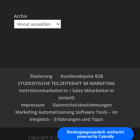
Archiv
Skalierung
Kundenakquise B2B
STUDENTISCHE TEILZEITKRAFT IM MARKETING
Vertriebsmitarbeiter:in / Sales Mitarbeiter:in
(m/w/d)
Impressum
Datenschutzbestimmungen
Marketing Automatisierung Software Tools – im
Vergleich – Erfahrungen und Tipps
Strategiegespräch sichern!
Copyright © 2020 - klein-marketing.com
powered by Calendly