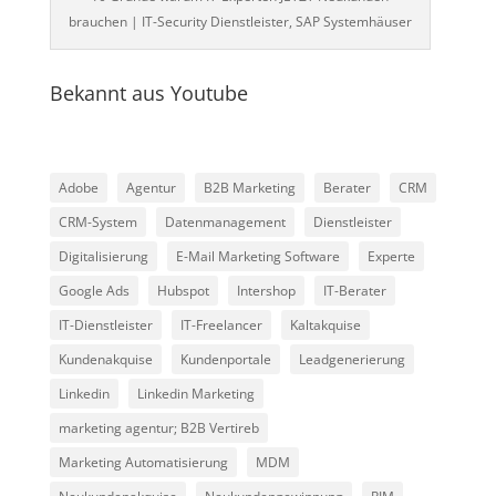
brauchen | IT-Security Dienstleister, SAP Systemhäuser
Bekannt aus Youtube
Adobe
Agentur
B2B Marketing
Berater
CRM
CRM-System
Datenmanagement
Dienstleister
Digitalisierung
E-Mail Marketing Software
Experte
Google Ads
Hubspot
Intershop
IT-Berater
IT-Dienstleister
IT-Freelancer
Kaltakquise
Kundenakquise
Kundenportale
Leadgenerierung
Linkedin
Linkedin Marketing
marketing agentur; B2B Vertireb
Marketing Automatisierung
MDM