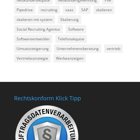
Neukundenakquise
Neukundengewinnung
PIM
Pipedrive
recruiting
saas
SAP
skalieren
skalieren mit system
Skalierung
Social Recruiting Agentur
Software
Softwareentwickler
Telefonakquise
Umsatzsteigerung
Unternehmensberatung
vertrieb
Vertriebsstrategie
Werbeanzeigen
Rechtskonform Klick Tipp