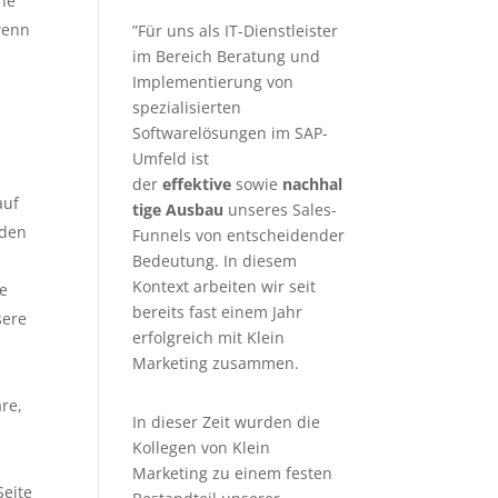
ine
wenn
”Für uns als IT-Dienstleister
im Bereich Beratung und
Implementierung von
spezialisierten
Softwarelösungen im SAP-
Umfeld ist
der
effektive
sowie
nachhal
auf
tige Ausbau
unseres Sales-
nden
Funnels von entscheidender
Bedeutung. In diesem
Kontext arbeiten wir seit
re
bereits fast einem Jahr
sere
erfolgreich mit Klein
Marketing zusammen.
are,
In dieser Zeit wurden die
Kollegen von Klein
Marketing zu einem festen
Seite