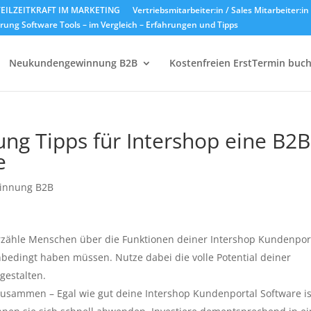
EILZEITKRAFT IM MARKETING
Vertriebsmitarbeiter:in / Sales Mitarbeiter:i
ung Software Tools – im Vergleich – Erfahrungen und Tipps
Neukundengewinnung B2B
Kostenfreien ErstTermin buc
g Tipps für Intershop eine B2B
e
innung B2B
Erzähle Menschen über die Funktionen deiner Intershop Kundenpor
nbedingt haben müssen. Nutze dabei die volle Potential deiner
gestalten.
zusammen – Egal wie gut deine Intershop Kundenportal Software is