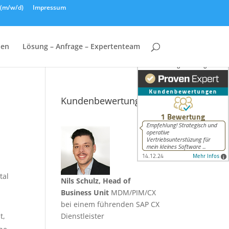
n (m/w/d)
Impressum
hen
Lösung – Anfrage – Expertenteam
Kundenbewertungen
tal
Nils Schulz, Head of
Business Unit
MDM/PIM/CX
bei einem führenden SAP CX
t,
Dienstleister