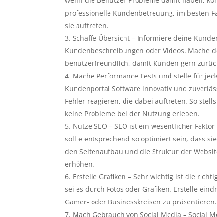
wenn die Benutzer Probleme damit haben, kön
professionelle Kundenbetreuung, im besten Fa
sie auftreten.
Schaffe Übersicht – Informiere deine Kunde
Kundenbeschreibungen oder Videos. Mache dei
benutzerfreundlich, damit Kunden gern zur
Mache Performance Tests und stelle für jede
Kundenportal Software innovativ und zuverläs
Fehler reagieren, die dabei auftreten. So stell
keine Probleme bei der Nutzung erleben.
Nutze SEO – SEO ist ein wesentlicher Fakt
sollte entsprechend so optimiert sein, dass sie
den Seitenaufbau und die Struktur der Websit
erhöhen.
Erstelle Grafiken – Sehr wichtig ist die ric
sei es durch Fotos oder Grafiken. Erstelle ein
Gamer- oder Businesskreisen zu präsentieren.
Mach Gebrauch von Social Media – Social Me