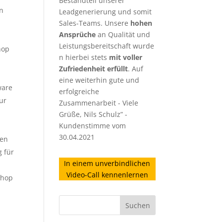
Bestandteil unserer
en
Leadgenerierung
und somit
Sales-Teams. Unsere
hohen
Ansprüche
an Qualität und
Leistungsbereitschaft wurde
hop
n hierbei stets
mit voller
Zufriedenheit erfüllt
. Auf
eine weiterhin gute und
ware
erfolgreiche
ur
Zusammenarbeit - Viele
Grüße, Nils Schulz” -
Kundenstimme vom
30.04.2021
nen
g für
In einem unverbindlichen
Video-Call kennenlernen
shop