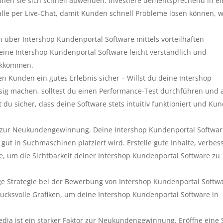
nen sie sich schnell abwenden. Investiere dementsprechend in e
lle per Live-Chat, damit Kunden schnell Probleme lösen können, 
n über Intershop Kundenportal Software mittels vorteilhaften
ne Intershop Kundenportal Software leicht verständlich und
ückkommen.
n Kunden ein gutes Erlebnis sicher – Willst du deine Intershop
sig machen, solltest du einen Performance-Test durchführen und 
st du sicher, dass deine Software stets intuitiv funktioniert und Ku
or zur Neukundengewinnung. Deine Intershop Kundenportal Softwa
 gut in Suchmaschinen platziert wird. Erstelle gute Inhalte, verbes
e, um die Sichtbarkeit deiner Intershop Kundenportal Software zu
htige Strategie bei der Bewerbung von Intershop Kundenportal Softw
drucksvolle Grafiken, um deine Intershop Kundenportal Software in
dia ist ein starker Faktor zur Neukundengewinnung. Eröffne eine 