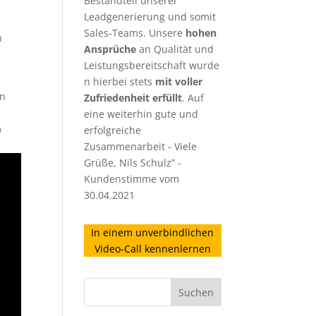
Bestandteil unserer
Leadgenerierung
und somit
Sales-Teams. Unsere
hohen
n
Ansprüche
an Qualität und
Leistungsbereitschaft wurde
n hierbei stets
mit voller
en
Zufriedenheit erfüllt
. Auf
e
eine weiterhin gute und
m
erfolgreiche
Zusammenarbeit - Viele
Grüße, Nils Schulz” -
Kundenstimme vom
30.04.2021
In einem unverbindlichen
Video-Call kennenlernen