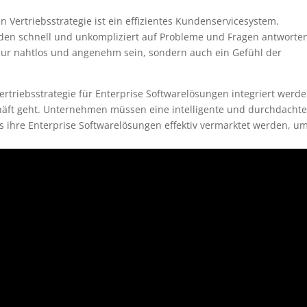
en Vertriebsstrategie ist ein effizientes Kundenservicesystem.
en schnell und unkompliziert auf Probleme und Fragen antworte
ur nahtlos und angenehm sein, sondern auch ein Gefühl der
 Vertriebsstrategie für Enterprise Softwarelösungen integriert werd
äft geht. Unternehmen müssen eine intelligente und durchdacht
s ihre Enterprise Softwarelösungen effektiv vermarktet werden, u