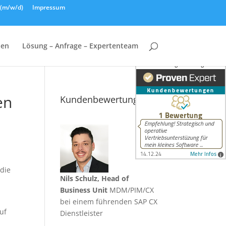
n (m/w/d)
Impressum
hen
Lösung – Anfrage – Expertenteam
en
Kundenbewertungen
 die
Nils Schulz, Head of
Business Unit
MDM/PIM/CX
bei einem führenden SAP CX
auf
Dienstleister