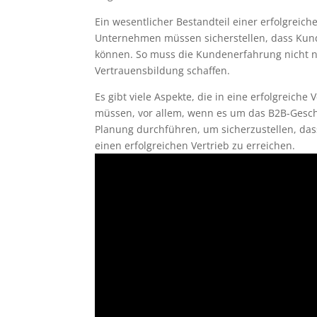
Ein wesentlicher Bestandteil einer erfolgreich
Unternehmen müssen sicherstellen, dass Kund
können. So muss die Kundenerfahrung nicht n
Vertrauensbildung schaffen.
Es gibt viele Aspekte, die in eine erfolgreiche
müssen, vor allem, wenn es um das B2B-Gesch
Planung durchführen, um sicherzustellen, das
einen erfolgreichen Vertrieb zu erreichen.