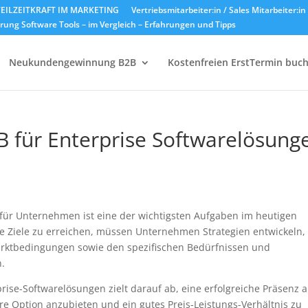
EILZEITKRAFT IM MARKETING
Vertriebsmitarbeiter:in / Sales Mitarbeiter:i
ung Software Tools – im Vergleich – Erfahrungen und Tipps
Neukundengewinnung B2B
Kostenfreien ErstTermin buc
2B für Enterprise Softwarelösung
 für Unternehmen ist eine der wichtigsten Aufgaben im heutigen
ie Ziele zu erreichen, müssen Unternehmen Strategien entwickeln,
rktbedingungen sowie den spezifischen Bedürfnissen und
.
rprise-Softwarelösungen zielt darauf ab, eine erfolgreiche Präsenz 
re Option anzubieten und ein gutes Preis-Leistungs-Verhältnis zu