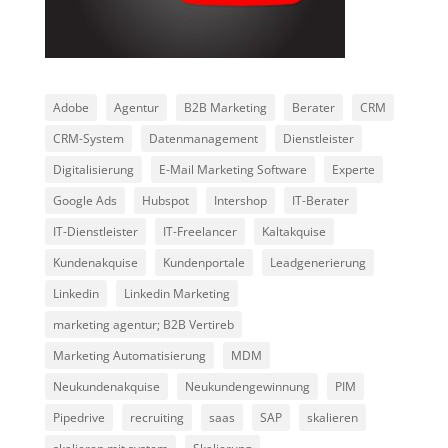
Adobe
Agentur
B2B Marketing
Berater
CRM
CRM-System
Datenmanagement
Dienstleister
Digitalisierung
E-Mail Marketing Software
Experte
Google Ads
Hubspot
Intershop
IT-Berater
IT-Dienstleister
IT-Freelancer
Kaltakquise
Kundenakquise
Kundenportale
Leadgenerierung
Linkedin
Linkedin Marketing
marketing agentur; B2B Vertireb
Marketing Automatisierung
MDM
Neukundenakquise
Neukundengewinnung
PIM
Pipedrive
recruiting
saas
SAP
skalieren