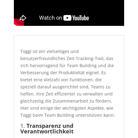
Toggl ist ein vielseitiges und
benutzerfreundliches Zeit-Tracking-Tool, das
sich hervorragend für Team Building und die
Verbesserung der Produktivität eignet. Es
bietet eine Vielzahl von Funktionen, die
speziell darauf ausgerichtet sind, Teams zu
helfen, ihre Zeit effizienter zu verwalten und
gleichzeitig die Zusammenarbeit zu fördern.
Hier sind einige der wichtigsten Aspekte, wie
Toggl beim Team Building unterstützen kann:
1.
Transparenz und
Verantwortlichkeit