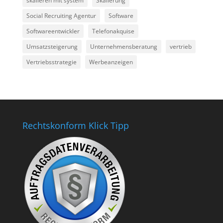
skalieren mit system
Skalierung
Social Recruiting Agentur
Software
Softwareentwickler
Telefonakquise
Umsatzsteigerung
Unternehmensberatung
vertrieb
Vertriebsstrategie
Werbeanzeigen
Rechtskonform Klick Tipp