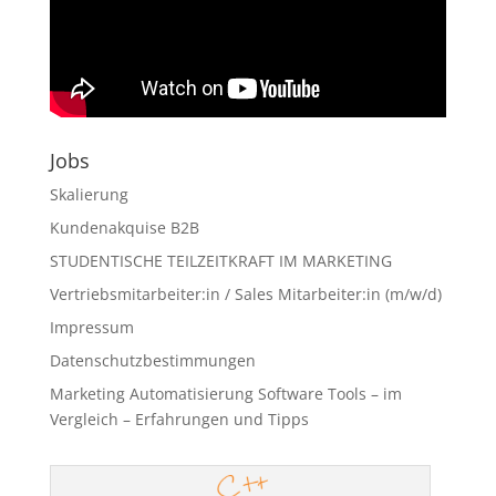
Jobs
Skalierung
Kundenakquise B2B
STUDENTISCHE TEILZEITKRAFT IM MARKETING
Vertriebsmitarbeiter:in / Sales Mitarbeiter:in (m/w/d)
Impressum
Datenschutzbestimmungen
Marketing Automatisierung Software Tools – im
Vergleich – Erfahrungen und Tipps