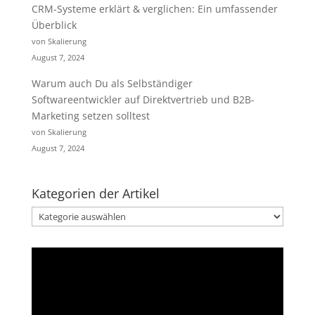
CRM-Systeme erklärt & verglichen: Ein umfassender
Überblick
von Skalierung
August 7, 2024
Warum auch Du als Selbständiger
Softwareentwickler auf Direktvertrieb und B2B-
Marketing setzen solltest
von Skalierung
August 7, 2024
Kategorien der Artikel
Kategorien
der
Artikel