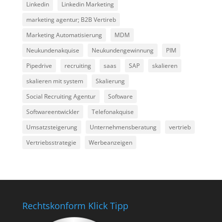
Linkedin
Linkedin Marketing
marketing agentur; B2B Vertireb
Marketing Automatisierung
MDM
Neukundenakquise
Neukundengewinnung
PIM
Pipedrive
recruiting
saas
SAP
skalieren
skalieren mit system
Skalierung
Social Recruiting Agentur
Software
Softwareentwickler
Telefonakquise
Umsatzsteigerung
Unternehmensberatung
vertrieb
Vertriebsstrategie
Werbeanzeigen
Rechtskonform Klick Tipp