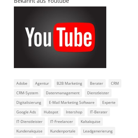
Bekannt aus Youtube
Adobe
Agentur
B2B Marketing
Berater
CRM
CRM-System
Datenmanagement
Dienstleister
Digitalisierung
E-Mail Marketing Software
Experte
Google Ads
Hubspot
Intershop
IT-Berater
IT-Dienstleister
IT-Freelancer
Kaltakquise
Kundenakquise
Kundenportale
Leadgenerierung