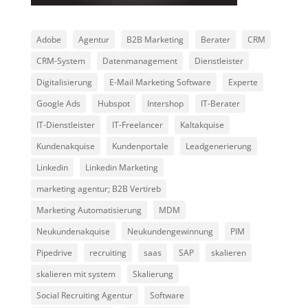
Adobe
Agentur
B2B Marketing
Berater
CRM
CRM-System
Datenmanagement
Dienstleister
Digitalisierung
E-Mail Marketing Software
Experte
Google Ads
Hubspot
Intershop
IT-Berater
IT-Dienstleister
IT-Freelancer
Kaltakquise
Kundenakquise
Kundenportale
Leadgenerierung
Linkedin
Linkedin Marketing
marketing agentur; B2B Vertireb
Marketing Automatisierung
MDM
Neukundenakquise
Neukundengewinnung
PIM
Pipedrive
recruiting
saas
SAP
skalieren
skalieren mit system
Skalierung
Social Recruiting Agentur
Software