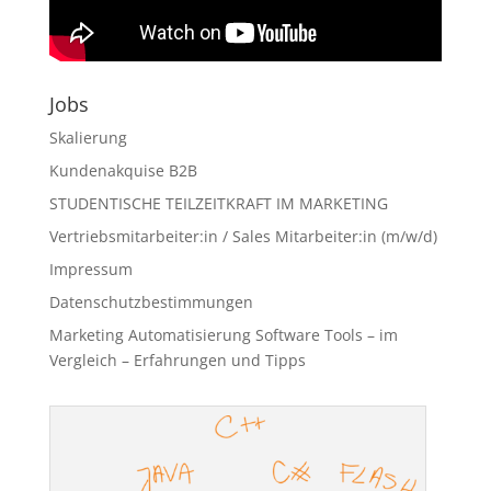
Jobs
Skalierung
Kundenakquise B2B
STUDENTISCHE TEILZEITKRAFT IM MARKETING
Vertriebsmitarbeiter:in / Sales Mitarbeiter:in (m/w/d)
Impressum
Datenschutzbestimmungen
Marketing Automatisierung Software Tools – im
Vergleich – Erfahrungen und Tipps