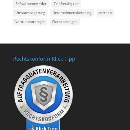
Softwareentwickler
Telefonakquise
Umsatzsteigerung
Unternehmensberatung
vertrieb
Vertriebsstrategie
Werbeanzeigen
Rechtskonform Klick Tipp