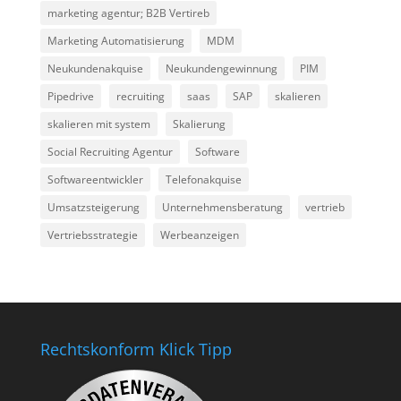
marketing agentur; B2B Vertireb
Marketing Automatisierung
MDM
Neukundenakquise
Neukundengewinnung
PIM
Pipedrive
recruiting
saas
SAP
skalieren
skalieren mit system
Skalierung
Social Recruiting Agentur
Software
Softwareentwickler
Telefonakquise
Umsatzsteigerung
Unternehmensberatung
vertrieb
Vertriebsstrategie
Werbeanzeigen
Rechtskonform Klick Tipp