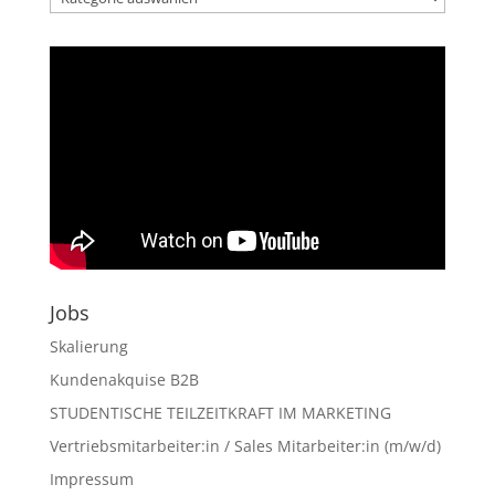
der
Artikel
Jobs
Skalierung
Kundenakquise B2B
STUDENTISCHE TEILZEITKRAFT IM MARKETING
Vertriebsmitarbeiter:in / Sales Mitarbeiter:in (m/w/d)
Impressum