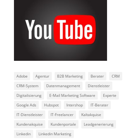
Adobe
Agentur
B2B Marketing
Berater
CRM
CRM-System
Datenmanagement
Dienstleister
Digitalisierung
E-Mail Marketing Software
Experte
Google Ads
Hubspot
Intershop
IT-Berater
IT-Dienstleister
IT-Freelancer
Kaltakquise
Kundenakquise
Kundenportale
Leadgenerierung
Linkedin
Linkedin Marketing