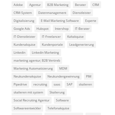
Adobe
Agentur
B2B Marketing
Berater
CRM
CRM-System
Datenmanagement
Dienstleister
Digitalisierung
E-Mail Marketing Software
Experte
Google Ads
Hubspot
Intershop
IT-Berater
IT-Dienstleister
IT-Freelancer
Kaltakquise
Kundenakquise
Kundenportale
Leadgenerierung
Linkedin
Linkedin Marketing
marketing agentur; B2B Vertireb
Marketing Automatisierung
MDM
Neukundenakquise
Neukundengewinnung
PIM
Pipedrive
recruiting
saas
SAP
skalieren
skalieren mit system
Skalierung
Social Recruiting Agentur
Software
Softwareentwickler
Telefonakquise