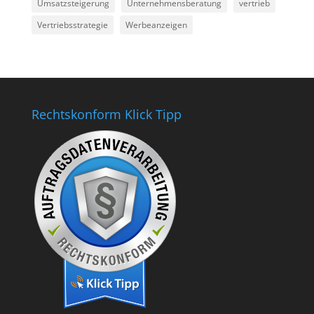
Umsatzsteigerung
Unternehmensberatung
vertrieb
Vertriebsstrategie
Werbeanzeigen
Rechtskonform Klick Tipp