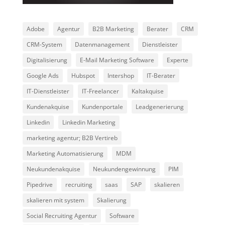
Adobe
Agentur
B2B Marketing
Berater
CRM
CRM-System
Datenmanagement
Dienstleister
Digitalisierung
E-Mail Marketing Software
Experte
Google Ads
Hubspot
Intershop
IT-Berater
IT-Dienstleister
IT-Freelancer
Kaltakquise
Kundenakquise
Kundenportale
Leadgenerierung
Linkedin
Linkedin Marketing
marketing agentur; B2B Vertireb
Marketing Automatisierung
MDM
Neukundenakquise
Neukundengewinnung
PIM
Pipedrive
recruiting
saas
SAP
skalieren
skalieren mit system
Skalierung
Social Recruiting Agentur
Software