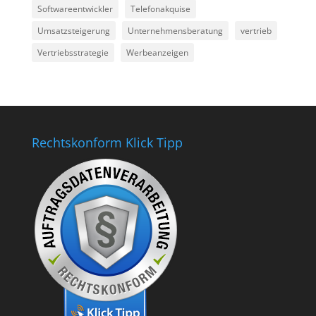
Softwareentwickler
Telefonakquise
Umsatzsteigerung
Unternehmensberatung
vertrieb
Vertriebsstrategie
Werbeanzeigen
Rechtskonform Klick Tipp