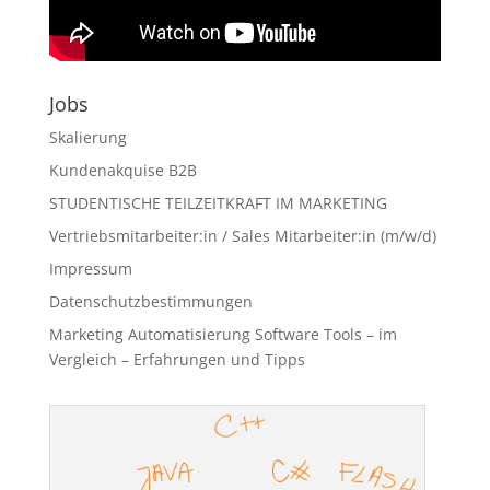
Jobs
Skalierung
Kundenakquise B2B
STUDENTISCHE TEILZEITKRAFT IM MARKETING
Vertriebsmitarbeiter:in / Sales Mitarbeiter:in (m/w/d)
Impressum
Datenschutzbestimmungen
Marketing Automatisierung Software Tools – im
Vergleich – Erfahrungen und Tipps