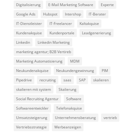
Digitalisierung
E-Mail Marketing Software
Experte
Google Ads
Hubspot
Intershop
IT-Berater
IT-Dienstleister
IT-Freelancer
Kaltakquise
Kundenakquise
Kundenportale
Leadgenerierung
Linkedin
Linkedin Marketing
marketing agentur; B2B Vertireb
Marketing Automatisierung
MDM
Neukundenakquise
Neukundengewinnung
PIM
Pipedrive
recruiting
saas
SAP
skalieren
skalieren mit system
Skalierung
Social Recruiting Agentur
Software
Softwareentwickler
Telefonakquise
Umsatzsteigerung
Unternehmensberatung
vertrieb
Vertriebsstrategie
Werbeanzeigen