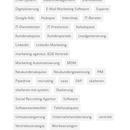
Digitalisierung
E-Mail Marketing Software
Experte
Google Ads
Hubspot
Intershop
IT-Berater
IT-Dienstleister
IT-Freelancer
Kaltakquise
Kundenakquise
Kundenportale
Leadgenerierung
Linkedin
Linkedin Marketing
marketing agentur; B2B Vertireb
Marketing Automatisierung
MDM
Neukundenakquise
Neukundengewinnung
PIM
Pipedrive
recruiting
saas
SAP
skalieren
skalieren mit system
Skalierung
Social Recruiting Agentur
Software
Softwareentwickler
Telefonakquise
Umsatzsteigerung
Unternehmensberatung
vertrieb
Vertriebsstrategie
Werbeanzeigen