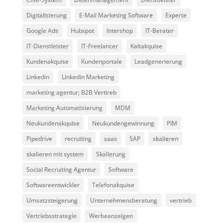
Digitalisierung
E-Mail Marketing Software
Experte
Google Ads
Hubspot
Intershop
IT-Berater
IT-Dienstleister
IT-Freelancer
Kaltakquise
Kundenakquise
Kundenportale
Leadgenerierung
Linkedin
Linkedin Marketing
marketing agentur; B2B Vertireb
Marketing Automatisierung
MDM
Neukundenakquise
Neukundengewinnung
PIM
Pipedrive
recruiting
saas
SAP
skalieren
skalieren mit system
Skalierung
Social Recruiting Agentur
Software
Softwareentwickler
Telefonakquise
Umsatzsteigerung
Unternehmensberatung
vertrieb
Vertriebsstrategie
Werbeanzeigen