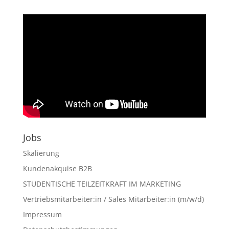
der
Artikel
Jobs
Skalierung
Kundenakquise B2B
STUDENTISCHE TEILZEITKRAFT IM MARKETING
Vertriebsmitarbeiter:in / Sales Mitarbeiter:in (m/w/d)
Impressum