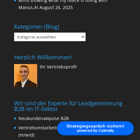
Mind blowing what my Niece is doing with
Manus.AI
August 26, 2025
Kategorien (Blog)
Kategorien
(Blog)
Herzlich Willkommen!
Ihr Vertriebsprofi!
Wir sind der Experte für Leadgenerierung
B2B im IT-Sektor
Neukundenakquise B2B
Strategiegespräch sichern!
Vertriebsmitarbeiter:in / Sales Mitarbeiter:in
powered by Calendly
(m/w/d)