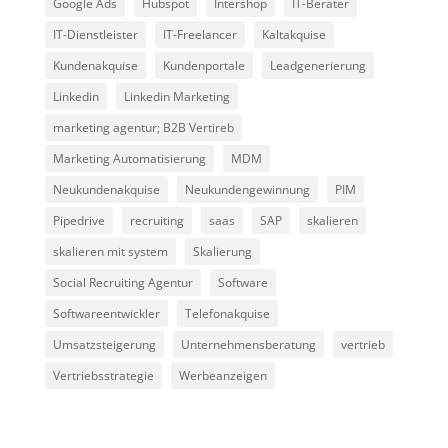
Google Ads
Hubspot
Intershop
IT-Berater
IT-Dienstleister
IT-Freelancer
Kaltakquise
Kundenakquise
Kundenportale
Leadgenerierung
Linkedin
Linkedin Marketing
marketing agentur; B2B Vertireb
Marketing Automatisierung
MDM
Neukundenakquise
Neukundengewinnung
PIM
Pipedrive
recruiting
saas
SAP
skalieren
skalieren mit system
Skalierung
Social Recruiting Agentur
Software
Softwareentwickler
Telefonakquise
Umsatzsteigerung
Unternehmensberatung
vertrieb
Vertriebsstrategie
Werbeanzeigen