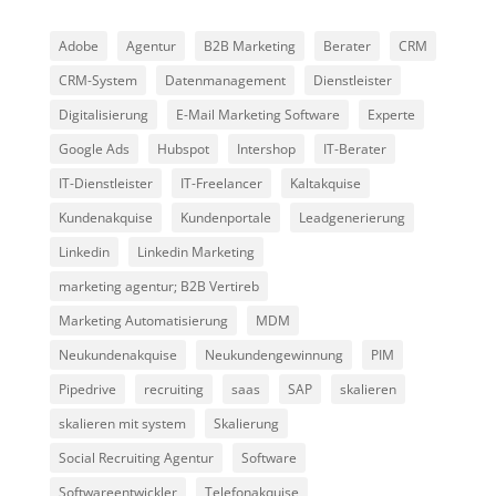
Adobe
Agentur
B2B Marketing
Berater
CRM
CRM-System
Datenmanagement
Dienstleister
Digitalisierung
E-Mail Marketing Software
Experte
Google Ads
Hubspot
Intershop
IT-Berater
IT-Dienstleister
IT-Freelancer
Kaltakquise
Kundenakquise
Kundenportale
Leadgenerierung
Linkedin
Linkedin Marketing
marketing agentur; B2B Vertireb
Marketing Automatisierung
MDM
Neukundenakquise
Neukundengewinnung
PIM
Pipedrive
recruiting
saas
SAP
skalieren
skalieren mit system
Skalierung
Social Recruiting Agentur
Software
Softwareentwickler
Telefonakquise